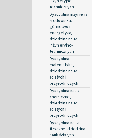
inżynieryjno-
technicznych
Dyscyplina inżynieria
środowiska,
górnictwo i
energetyka,
dziedzina nauk
inżynieryjno-
technicznych
Dyscyplina
matematyka,
dziedzina nauk
ścisłych i
przyrodniczych
Dyscyplina nauki
chemiczne,
dziedzina nauk
ścisłych i
przyrodniczych
Dyscyplina nauki
fizyczne, dziedzina
nauk ścisłych i