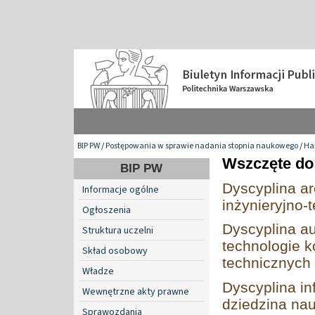
BIP PW
/
Postępowania w sprawie nadania stopnia naukowego
/
Hab
Wszczęte do 
BIP PW
Dyscyplina ar
Informacje ogólne
inżynieryjno-
Ogłoszenia
Dyscyplina au
Struktura uczelni
technologie k
Skład osobowy
technicznych
Władze
Dyscyplina in
Wewnętrzne akty prawne
dziedzina nau
Sprawozdania