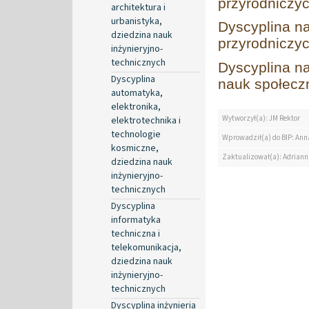
przyrodniczy
architektura i
urbanistyka,
Dyscyplina na
dziedzina nauk
przyrodniczy
inżynieryjno-
technicznych
Dyscyplina na
Dyscyplina
nauk społecz
automatyka,
elektronika,
Wytworzył(a): JM Rektor
elektrotechnika i
technologie
Wprowadził(a) do BIP: Ann
kosmiczne,
Zaktualizował(a): Adrian
dziedzina nauk
inżynieryjno-
technicznych
Dyscyplina
informatyka
techniczna i
telekomunikacja,
dziedzina nauk
inżynieryjno-
technicznych
Dyscyplina inżynieria