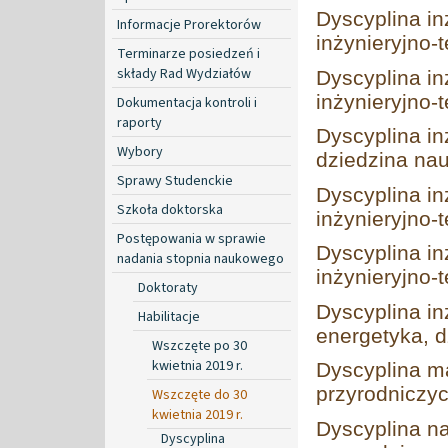
Dyscyplina in
Informacje Prorektorów
inżynieryjno-
Terminarze posiedzeń i
składy Rad Wydziałów
Dyscyplina in
inżynieryjno-
Dokumentacja kontroli i
raporty
Dyscyplina in
Wybory
dziedzina nau
Sprawy Studenckie
Dyscyplina in
Szkoła doktorska
inżynieryjno-
Postępowania w sprawie
Dyscyplina in
nadania stopnia naukowego
inżynieryjno-
Doktoraty
Dyscyplina in
Habilitacje
energetyka, d
Wszczęte po 30
kwietnia 2019 r.
Dyscyplina ma
przyrodniczy
Wszczęte do 30
kwietnia 2019 r.
Dyscyplina na
Dyscyplina