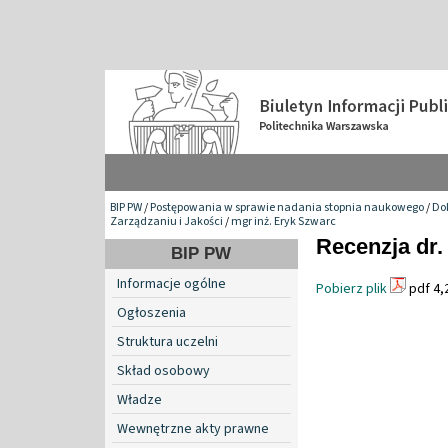
BIP PW
/
Postępowania w sprawie nadania stopnia naukowego
/
Do
Zarządzaniu i Jakości
/
mgr inż. Eryk Szwarc
Recenzja dr.
BIP PW
Informacje ogólne
Pobierz plik
pdf 4,
Ogłoszenia
Struktura uczelni
Skład osobowy
Władze
Wewnętrzne akty prawne