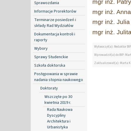
mgr inż. Patry
Sprawozdania
Informacje Prorektorów
mgr inż. Ann
Terminarze posiedzeń i
mgr inż. Juli
składy Rad Wydziałów
mgr inż. Julit
Dokumentacja kontroli i
raporty
Wytworzył(a): Redaktor BI
Wybory
Wprowadził(a) do BIP: Mar
Sprawy Studenckie
Zaktualizował(a): Marta K
Szkoła doktorska
Postępowania w sprawie
nadania stopnia naukowego
Doktoraty
Wszczęte po 30
kwietnia 2019 r.
Rada Naukowa
Dyscypliny
Architektura i
Urbanistyka