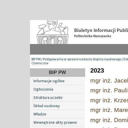
BIP PW
/
Postępowania w sprawie nadania stopnia naukowego
/
Do
Chemiczne
2023
BIP PW
mgr inż. Jace
Informacje ogólne
Ogłoszenia
mgr inż. Paul
Struktura uczelni
mgr inż. Krze
Skład osobowy
mgr inż. Mare
Władze
mgr inż. Dom
Wewnętrzne akty prawne