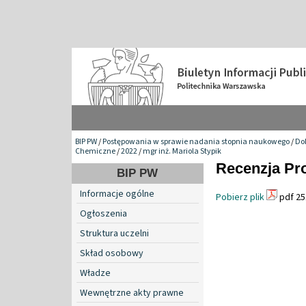
BIP PW
/
Postępowania w sprawie nadania stopnia naukowego
/
Do
Chemiczne
/
2022
/
mgr inż. Mariola Stypik
Recenzja Pro
BIP PW
Informacje ogólne
Pobierz plik
pdf 25
Ogłoszenia
Struktura uczelni
Skład osobowy
Władze
Wewnętrzne akty prawne