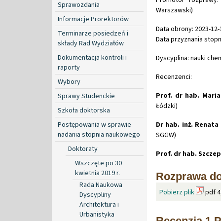
Sprawozdania
Warszawski)
Informacje Prorektorów
Data obrony: 2023-12-
Terminarze posiedzeń i
Data przyznania stopn
składy Rad Wydziałów
Dokumentacja kontroli i
Dyscyplina: nauki che
raporty
Recenzenci:
Wybory
Prof. dr hab. Mari
Sprawy Studenckie
Łódzki)
Szkoła doktorska
Postępowania w sprawie
Dr hab. inż. Renat
nadania stopnia naukowego
SGGW)
Doktoraty
Prof. dr hab. Szcz
Wszczęte po 30
kwietnia 2019 r.
Rozprawa do
Rada Naukowa
Pobierz plik
pdf 4
Dyscypliny
Architektura i
Urbanistyka
Recenzja 1 