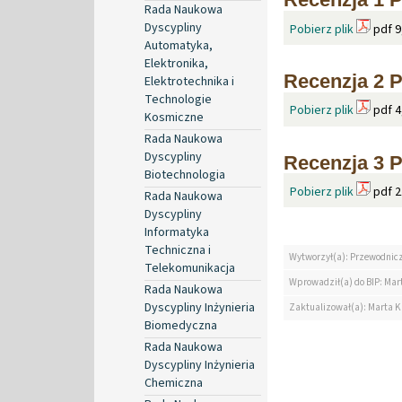
Rada Naukowa
Dyscypliny
Pobierz plik
pdf 9
Automatyka,
Elektronika,
Recenzja 2 P
Elektrotechnika i
Technologie
Pobierz plik
pdf 4
Kosmiczne
Rada Naukowa
Dyscypliny
Recenzja 3 
Biotechnologia
Pobierz plik
pdf 2
Rada Naukowa
Dyscypliny
Informatyka
Techniczna i
Wytworzył(a): Przewodnic
Telekomunikacja
Wprowadził(a) do BIP: Mar
Rada Naukowa
Dyscypliny Inżynieria
Zaktualizował(a): Marta K
Biomedyczna
Rada Naukowa
Dyscypliny Inżynieria
Chemiczna