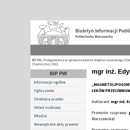
BIP PW
/
Postępowania w sprawie nadania stopnia naukowego
/
Do
Chemiczne
/
2022
mgr inż. Edy
BIP PW
Informacje ogólne
„MAGNETOLIPOSOMY
Ogłoszenia
LEKÓW PRZECIWNOW
Struktura uczelni
Doktorant:
mgr inż. 
Skład osobowy
Promotor rozprawy:
Władze
Warszawska)
Wewnętrzne akty prawne
Promotor rozprawy