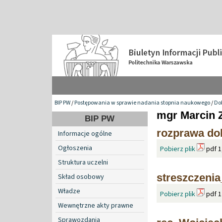
BIP PW
/
Postępowania w sprawie nadania stopnia naukowego
/
Do
mgr Marcin 
BIP PW
rozprawa do
Informacje ogólne
Ogłoszenia
Pobierz plik
pdf 1
Struktura uczelni
streszczeni
Skład osobowy
Władze
Pobierz plik
pdf 1
Wewnętrzne akty prawne
Sprawozdania