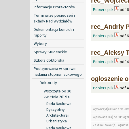
rec_Wojciec
Informacje Prorektorów
Pobierz plik
pdf 6
Terminarze posiedzeń i
składy Rad Wydziałów
rec_Andriy 
Dokumentacja kontroli i
raporty
Pobierz plik
pdf 6
Wybory
rec_Aleksy T
Sprawy Studenckie
Szkoła doktorska
Pobierz plik
pdf 4
Postępowania w sprawie
nadania stopnia naukowego
ogłoszenie o
Doktoraty
Pobierz plik
pdf 4
Wszczęte po 30
kwietnia 2019 r.
Rada Naukowa
Dyscypliny
Wytworzył(a): Rada Nauko
Architektura i
Wprowadził(a) do BIP: Agn
Urbanistyka
Zaktualizował(a): Agniesz
Rada Naukowa