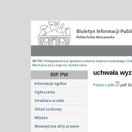
BIP PW
/
Postępowania w sprawie nadania stopnia naukowego
/
Do
Mechaniczna
/
mgr inż. Sunita Saha
uchwała wyz
BIP PW
Informacje ogólne
Pobierz plik
pdf 35
Ogłoszenia
Struktura uczelni
Skład osobowy
Władze
Wewnętrzne akty prawne