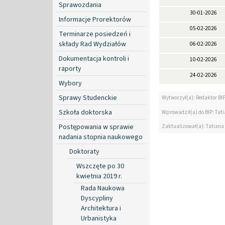
Sprawozdania
30-01-2026
Informacje Prorektorów
05-02-2026
Terminarze posiedzeń i
składy Rad Wydziałów
06-02-2026
Dokumentacja kontroli i
10-02-2026
raporty
24-02-2026
Wybory
Sprawy Studenckie
Wytworzył(a): Redaktor BI
Szkoła doktorska
Wprowadził(a) do BIP: Tat
Postępowania w sprawie
Zaktualizował(a): Tatiana
nadania stopnia naukowego
Doktoraty
Wszczęte po 30
kwietnia 2019 r.
Rada Naukowa
Dyscypliny
Architektura i
Urbanistyka