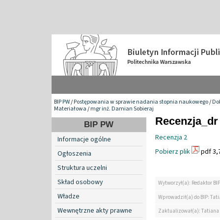
BIP PW
/
Postępowania w sprawie nadania stopnia naukowego
/
Do
Materiałowa
/
mgr inż. Damian Sobieraj
Recenzja_dr 
BIP PW
Recenzja 2
Informacje ogólne
Pobierz plik
pdf 3,
Ogłoszenia
Struktura uczelni
Skład osobowy
Wytworzył(a): Redaktor BI
Władze
Wprowadził(a) do BIP: Tat
Wewnętrzne akty prawne
Zaktualizował(a): Tatiana