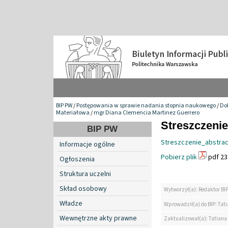
BIP PW
/
Postępowania w sprawie nadania stopnia naukowego
/
Do
Materiałowa
/
mgr Diana Clemencia Martinez Guerrero
Streszczenie
BIP PW
Streszczenie_abstrac
Informacje ogólne
Pobierz plik
pdf 23
Ogłoszenia
Struktura uczelni
Skład osobowy
Wytworzył(a): Redaktor BI
Władze
Wprowadził(a) do BIP: Tat
Wewnętrzne akty prawne
Zaktualizował(a): Tatiana