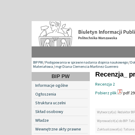
BIP PW
/
Postępowania w sprawie nadania stopnia naukowego
/
Do
Materiałowa
/
mgr Diana Clemencia Martinez Guerrero
Recenzja_ pr
BIP PW
Recenzja 2
Informacje ogólne
Pobierz plik
pdf 29
Ogłoszenia
Struktura uczelni
Skład osobowy
Wytworzył(a): Redaktor BI
Władze
Wprowadził(a) do BIP: Tat
Wewnętrzne akty prawne
Zaktualizował(a): Tatiana