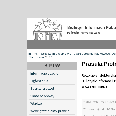
BIP PW
/
Postępowania w sprawie nadania stopnia naukowego
/
Do
Chemiczna
/
2025 r.
Prasuła Piot
BIP PW
Informacje ogólne
Rozprawa doktorska
Ogłoszenia
Biuletynie Informacji 
wyższym i nauce)
Struktura uczelni
Skład osobowy
Wytworzył(a): Maciej Szwa
Władze
Wprowadził(a) do BIP: Mac
Wewnętrzne akty prawne