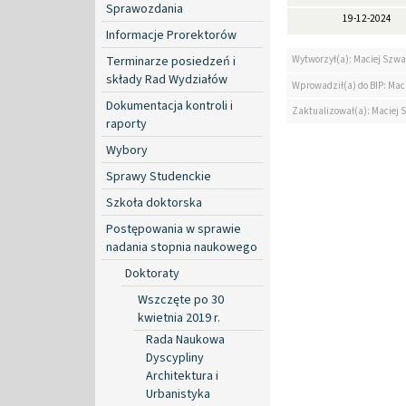
Sprawozdania
19-12-2024
Informacje Prorektorów
Terminarze posiedzeń i
Wytworzył(a): Maciej Szwa
składy Rad Wydziałów
Wprowadził(a) do BIP: Mac
Dokumentacja kontroli i
Zaktualizował(a): Maciej 
raporty
Wybory
Sprawy Studenckie
Szkoła doktorska
Postępowania w sprawie
nadania stopnia naukowego
Doktoraty
Wszczęte po 30
kwietnia 2019 r.
Rada Naukowa
Dyscypliny
Architektura i
Urbanistyka