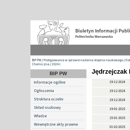
BIP PW
/
Postępowania w sprawie nadania stopnia naukowego
/
Do
Chemiczna
/
2024 r.
Jędrzejczak 
BIP PW
Informacje ogólne
19-12-2024
Ogłoszenia
19-12-2024
Struktura uczelni
19-12-2024
Skład osobowy
19-01-2025
Władze
25-01-2025
Wewnętrzne akty prawne
01-02-2025