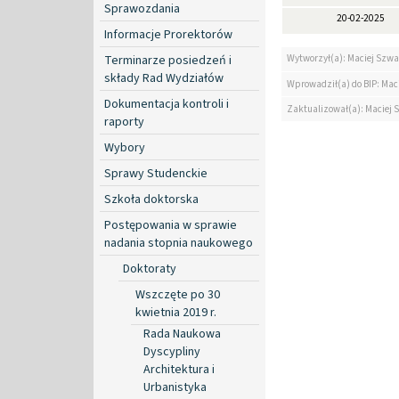
Sprawozdania
20-02-2025
Informacje Prorektorów
Terminarze posiedzeń i
Wytworzył(a): Maciej Szwa
składy Rad Wydziałów
Wprowadził(a) do BIP: Mac
Dokumentacja kontroli i
Zaktualizował(a): Maciej 
raporty
Wybory
Sprawy Studenckie
Szkoła doktorska
Postępowania w sprawie
nadania stopnia naukowego
Doktoraty
Wszczęte po 30
kwietnia 2019 r.
Rada Naukowa
Dyscypliny
Architektura i
Urbanistyka