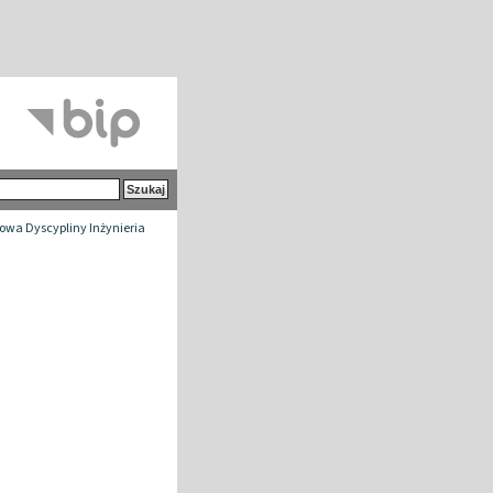
wa Dyscypliny Inżynieria