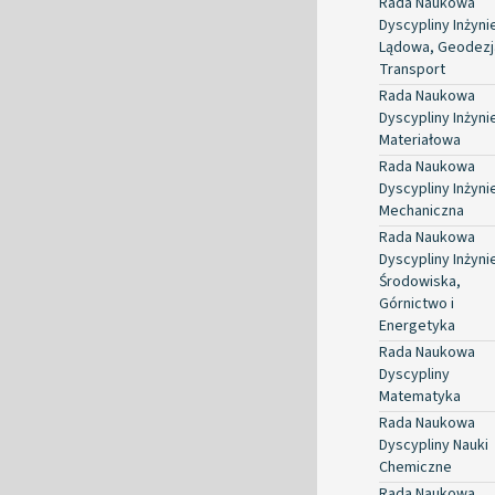
Rada Naukowa
Dyscypliny Inżyni
Lądowa, Geodezja
Transport
Rada Naukowa
Dyscypliny Inżyni
Materiałowa
Rada Naukowa
Dyscypliny Inżyni
Mechaniczna
Rada Naukowa
Dyscypliny Inżyni
Środowiska,
Górnictwo i
Energetyka
Rada Naukowa
Dyscypliny
Matematyka
Rada Naukowa
Dyscypliny Nauki
Chemiczne
Rada Naukowa