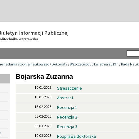
ie nadania stopnia naukowego
/
Doktoraty
/
Wszczęte po 30 kwietnia 2019 r.
/
Rada Nauko
Bojarska Zuzanna
10-01-2023
Streszczenie
10-01-2023
Abstract
16-02-2023
Recenzja 1
23-02-2023
Recenzja 2
03-03-2023
Recenzja 3
e
10-03-2023
Rozprawa doktorska