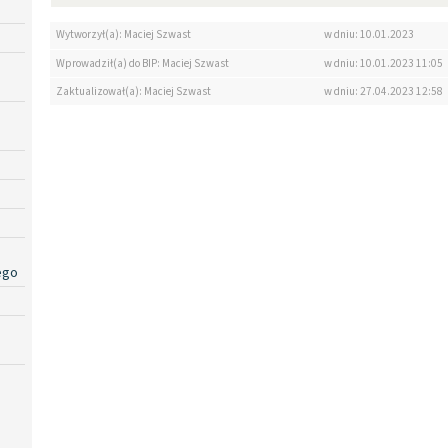
Wytworzył(a): Maciej Szwast
w dniu: 10.01.2023
Wprowadził(a) do BIP: Maciej Szwast
w dniu: 10.01.2023 11:05
Zaktualizował(a): Maciej Szwast
w dniu: 27.04.2023 12:58
ego