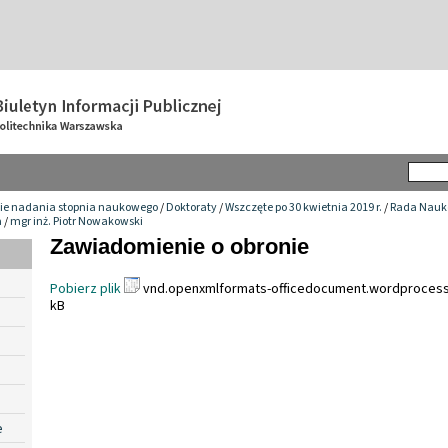
ie nadania stopnia naukowego
/
Doktoraty
/
Wszczęte po 30 kwietnia 2019 r.
/
Rada Nauko
a
/
mgr inż. Piotr Nowakowski
Zawiadomienie o obronie
Pobierz plik
vnd.openxmlformats-officedocument.wordprocess
kB
e