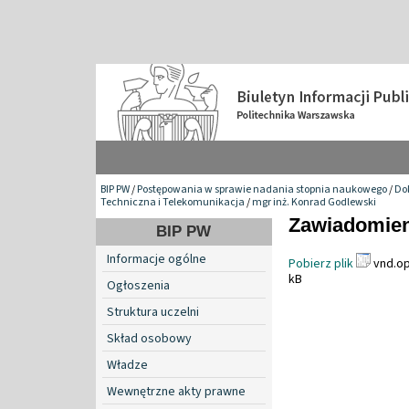
BIP PW
/
Postępowania w sprawie nadania stopnia naukowego
/
Do
Techniczna i Telekomunikacja
/
mgr inż. Konrad Godlewski
Zawiadomien
BIP PW
Informacje ogólne
Pobierz plik
vnd.op
kB
Ogłoszenia
Struktura uczelni
Skład osobowy
Władze
Wewnętrzne akty prawne