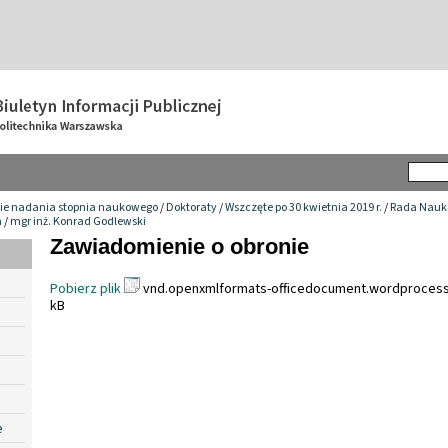
ie nadania stopnia naukowego
/
Doktoraty
/
Wszczęte po 30 kwietnia 2019 r.
/
Rada Nauko
a
/
mgr inż. Konrad Godlewski
Zawiadomienie o obronie
Pobierz plik
vnd.openxmlformats-officedocument.wordprocess
kB
e