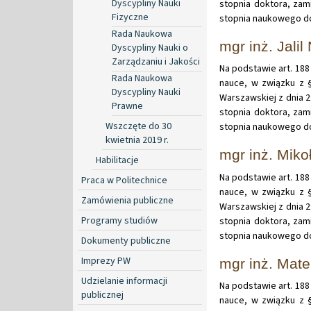
Dyscypliny Nauki
stopnia doktora, zam
Fizyczne
stopnia naukowego do
Rada Naukowa
mgr inż. Jalil
Dyscypliny Nauki o
Zarządzaniu i Jakości
Na podstawie art. 188 
Rada Naukowa
nauce, w związku z §
Dyscypliny Nauki
Warszawskiej z dnia 
Prawne
stopnia doktora, zam
Wszczęte do 30
stopnia naukowego do
kwietnia 2019 r.
mgr inż. Miko
Habilitacje
Na podstawie art. 188 
Praca w Politechnice
nauce, w związku z §
Zamówienia publiczne
Warszawskiej z dnia 
Programy studiów
stopnia doktora, zam
stopnia naukowego dok
Dokumenty publiczne
Imprezy PW
mgr inż. Mate
Udzielanie informacji
Na podstawie art. 188 
publicznej
nauce, w związku z §