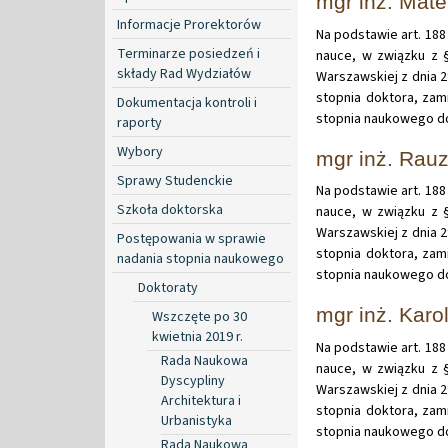
mgr inż. Mat
Informacje Prorektorów
Na podstawie art. 188 
Terminarze posiedzeń i
nauce, w związku z §
składy Rad Wydziałów
Warszawskiej z dnia 
stopnia doktora, zam
Dokumentacja kontroli i
stopnia naukowego do
raporty
Wybory
mgr inż. Rau
Sprawy Studenckie
Na podstawie art. 188 
Szkoła doktorska
nauce, w związku z §
Warszawskiej z dnia 
Postępowania w sprawie
stopnia doktora, zam
nadania stopnia naukowego
stopnia naukowego do
Doktoraty
mgr inż. Karo
Wszczęte po 30
kwietnia 2019 r.
Na podstawie art. 188 
Rada Naukowa
nauce, w związku z §
Dyscypliny
Warszawskiej z dnia 
Architektura i
stopnia doktora, zam
Urbanistyka
stopnia naukowego do
Rada Naukowa