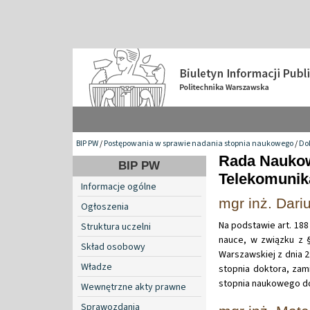
BIP PW
/
Postępowania w sprawie nadania stopnia naukowego
/
Do
Rada Naukow
BIP PW
Telekomunik
Informacje ogólne
mgr inż. Dari
Ogłoszenia
Na podstawie art. 188 
Struktura uczelni
nauce, w związku z §
Skład osobowy
Warszawskiej z dnia 
Władze
stopnia doktora, zam
stopnia naukowego do
Wewnętrzne akty prawne
Sprawozdania