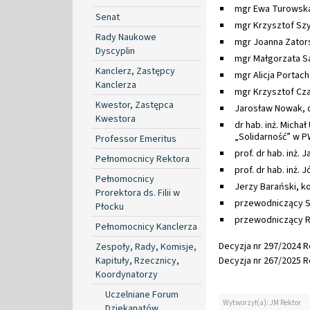
mgr Ewa Turowska
Senat
mgr Krzysztof Szy
Rady Naukowe
mgr Joanna Zators
Dyscyplin
mgr Małgorzata S
Kanclerz, Zastępcy
mgr Alicja Portach
Kanclerza
mgr Krzysztof Cza
Kwestor, Zastępca
Jarosław Nowak, 
Kwestora
dr hab. inż. Micha
„Solidarność” w P
Professor Emeritus
prof. dr hab. inż
Pełnomocnicy Rektora
prof. dr hab. inż. 
Pełnomocnicy
Jerzy Barański, ko
Prorektora ds. Filii w
przewodniczący S
Płocku
przewodniczący Ra
Pełnomocnicy Kanclerza
Decyzja nr 297/2024 Re
Zespoły, Rady, Komisje,
Kapituły, Rzecznicy,
Decyzja nr 267/2025 Re
Koordynatorzy
Uczelniane Forum
Wytworzył(a): JM Rektor
Dziekanatów