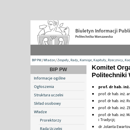
BIP PW
/
Władze
/
Zespoły, Rady, Komisje, Kapituły, Rzecznicy, Ko
Komitet Org
BIP PW
Politechniki
Informacje ogólne
Ogłoszenia
prof. dr hab. in
prof. dr hab. inż. 
Struktura uczelni
prof. dr hab. inż.
Skład osobowy
prof. dr hab. inż
Władze
prof. dr hab. inż.
i Tradycji;
Prorektorzy
dr Jolanta Ewarto
Rada Uczelni