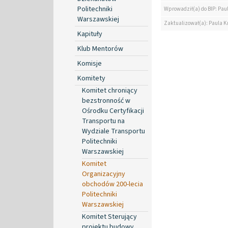
Politechniki
Wprowadził(a) do BIP: Pau
Warszawskiej
Zaktualizował(a): Paula K
Kapituły
Klub Mentorów
Komisje
Komitety
Komitet chroniący
bezstronność w
Ośrodku Certyfikacji
Transportu na
Wydziale Transportu
Politechniki
Warszawskiej
Komitet
Organizacyjny
obchodów 200-lecia
Politechniki
Warszawskiej
Komitet Sterujący
projektu budowy