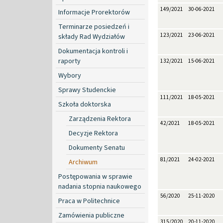
149/2021
30-06-2021
Informacje Prorektorów
Terminarze posiedzeń i
123/2021
23-06-2021
składy Rad Wydziałów
Dokumentacja kontroli i
raporty
132/2021
15-06-2021
Wybory
Sprawy Studenckie
111/2021
18-05-2021
Szkoła doktorska
Zarządzenia Rektora
42/2021
18-05-2021
Decyzje Rektora
Dokumenty Senatu
81/2021
24-02-2021
Archiwum
Postępowania w sprawie
nadania stopnia naukowego
56/2020
25-11-2020
Praca w Politechnice
Zamówienia publiczne
315/2020
20-11-2020