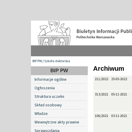
BIP PW
/
Szkoła doktorska
Archiwum
BIP PW
Informacje ogólne
211/2022
25-05-2022
Ogłoszenia
313/2021
05-11-2021
Struktura uczelni
Skład osobowy
Władze
106/2021
03-11-2021
Wewnętrzne akty prawne
Sprawozdania