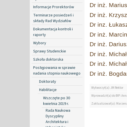
Dr inż. Mariu
Informacje Prorektorów
Dr inż. Krzys
Terminarze posiedzeń i
składy Rad Wydziałów
Dr inz. Łukas
Dokumentacja kontroli i
Dr inż. Marci
raporty
Wybory
Dr inż. Dariu
Sprawy Studenckie
Dr inż. Micha
Szkoła doktorska
Dr inż. Micha
Postępowania w sprawie
Dr inż. Bogd
nadania stopnia naukowego
Doktoraty
Wytworzył(a): JM Rektor
Habilitacje
Wprowadził(a) do BIP: Ann
Wszczęte po 30
kwietnia 2019 r.
Zaktualizował(a): Marzen
Rada Naukowa
Dyscypliny
Architektura i