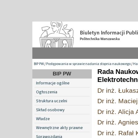
BIP PW
/
Postępowania w sprawie nadania stopnia naukowego
/
Hab
Rada Naukow
BIP PW
Elektrotechn
Informacje ogólne
Dr inż. Łukas
Ogłoszenia
Dr inż. Maciej
Struktura uczelni
Skład osobowy
Dr inż. Alicja
Władze
Dr inż. Agni
Wewnętrzne akty prawne
Dr inż. Rafał 
Sprawozdania