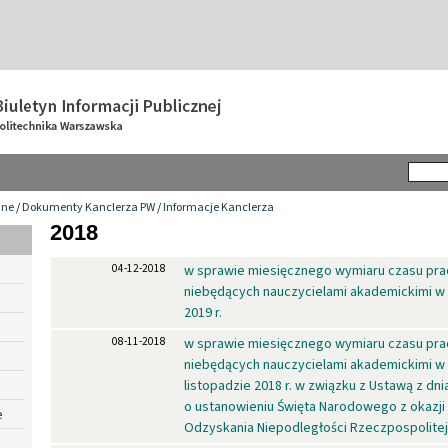
wne
/
Dokumenty Kanclerza PW
/
Informacje Kanclerza
2018
04-12-2018
w sprawie miesięcznego wymiaru czasu pra
niebędących nauczycielami akademickimi w 
2019 r.
08-11-2018
w sprawie miesięcznego wymiaru czasu pra
niebędących nauczycielami akademickimi w
listopadzie 2018 r. w związku z Ustawą z dnia
o ustanowieniu Święta Narodowego z okazji
e
Odzyskania Niepodległości Rzeczpospolitej 