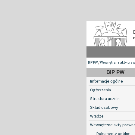
BIP PW
/
Wewnętrzne akty pra
BIP PW
Informacje ogólne
Ogłoszenia
Struktura uczelni
Skład osobowy
Władze
Wewnętrzne akty prawn
Dokumenty ogólne