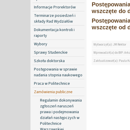
Postępowani
Informacje Prorektorów
wszczęte do d
Terminarze posiedzeń i
Postępowani
składy Rad Wydziałów
wszczęte od d
Dokumentacja kontroli i
raporty
Wybory
Wytworzył(a): JM Rektor
Sprawy Studenckie
Wprowadził(a) do BIP: Ark
Szkoła doktorska
Zaktualizował(a): Paula K
Postępowania w sprawie
nadania stopnia naukowego
Praca w Politechnice
Zamówienia publiczne
Regulamin dokonywania
zgłoszeń naruszeń
prawa i podejmowania
działań następczych w
Politechnice
Warszawskiej