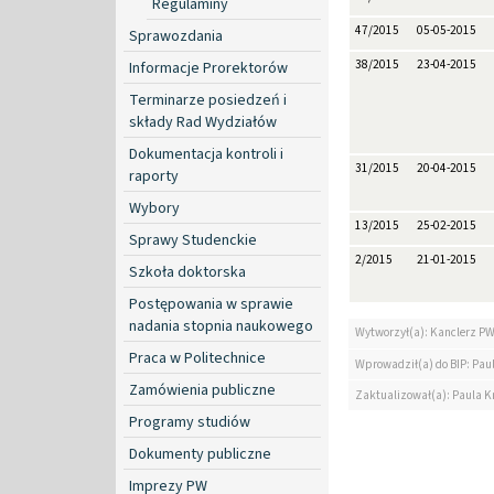
Regulaminy
47/2015
05-05-2015
Sprawozdania
38/2015
23-04-2015
Informacje Prorektorów
Terminarze posiedzeń i
składy Rad Wydziałów
Dokumentacja kontroli i
31/2015
20-04-2015
raporty
Wybory
13/2015
25-02-2015
Sprawy Studenckie
2/2015
21-01-2015
Szkoła doktorska
Postępowania w sprawie
nadania stopnia naukowego
Wytworzył(a): Kanclerz P
Praca w Politechnice
Wprowadził(a) do BIP: Paul
Zamówienia publiczne
Zaktualizował(a): Paula Kr
Programy studiów
Dokumenty publiczne
Imprezy PW