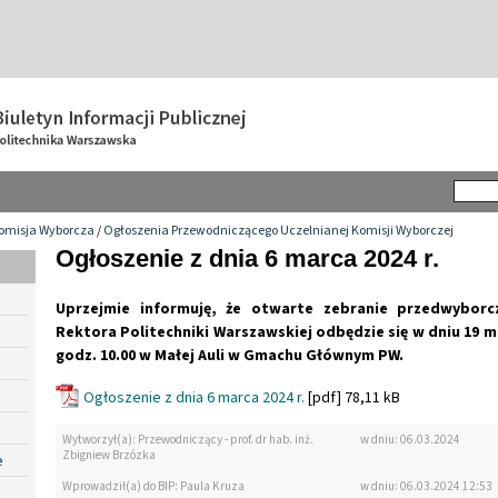
omisja Wyborcza
/
Ogłoszenia Przewodniczącego Uczelnianej Komisji Wyborczej
Ogłoszenie z dnia 6 marca 2024 r.
Uprzejmie informuję, że otwarte zebranie przedwybor
Rektora Politechniki Warszawskiej odbędzie się w dniu 19 ma
godz. 10.00 w Małej Auli w Gmachu Głównym PW.
Ogłoszenie z dnia 6 marca 2024 r.
[pdf] 78,11 kB
Wytworzył(a): Przewodniczący - prof. dr hab. inż.
w dniu: 06.03.2024
Zbigniew Brzózka
e
Wprowadził(a) do BIP: Paula Kruza
w dniu: 06.03.2024 12:53