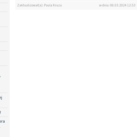
Zaktualizował(a): Paula Kruza
w dniu: 06.03.2024 12:53
o
ej
W
ora
-