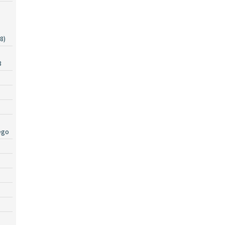
8)
a
8
ego