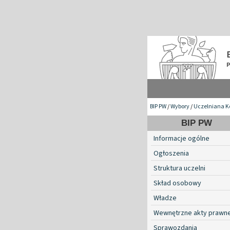
BIP PW
/
Wybory
/
Uczelniana K
BIP PW
Informacje ogólne
Ogłoszenia
Struktura uczelni
Skład osobowy
Władze
Wewnętrzne akty prawn
Sprawozdania