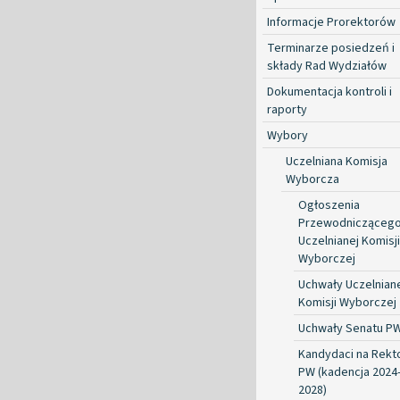
Informacje Prorektorów
Terminarze posiedzeń i
składy Rad Wydziałów
Dokumentacja kontroli i
raporty
Wybory
Uczelniana Komisja
Wyborcza
Ogłoszenia
Przewodnicząceg
Uczelnianej Komisji
Wyborczej
Uchwały Uczelnian
Komisji Wyborczej
Uchwały Senatu P
Kandydaci na Rekt
PW (kadencja 2024
2028)