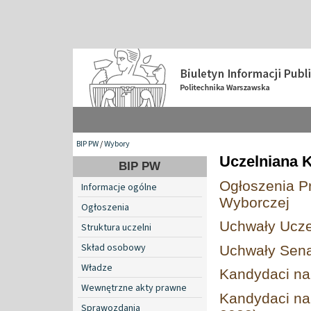
BIP PW
/
Wybory
Uczelniana 
BIP PW
Ogłoszenia P
Informacje ogólne
Wyborczej
Ogłoszenia
Uchwały Ucze
Struktura uczelni
Skład osobowy
Uchwały Sen
Władze
Kandydaci na
Wewnętrzne akty prawne
Kandydaci na
Sprawozdania