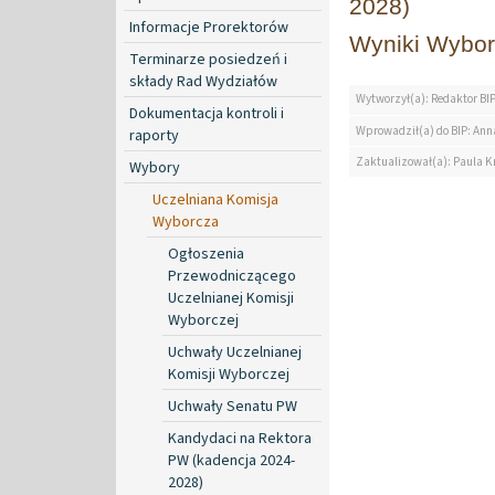
2028)
Informacje Prorektorów
Wyniki Wybor
Terminarze posiedzeń i
składy Rad Wydziałów
Wytworzył(a): Redaktor BI
Dokumentacja kontroli i
Wprowadził(a) do BIP: Ann
raporty
Zaktualizował(a): Paula K
Wybory
Uczelniana Komisja
Wyborcza
Ogłoszenia
Przewodniczącego
Uczelnianej Komisji
Wyborczej
Uchwały Uczelnianej
Komisji Wyborczej
Uchwały Senatu PW
Kandydaci na Rektora
PW (kadencja 2024-
2028)