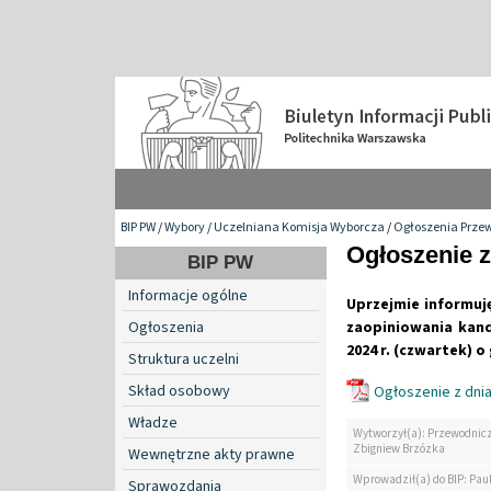
BIP PW
/
Wybory
/
Uczelniana Komisja Wyborcza
/
Ogłoszenia Przew
Ogłoszenie z
BIP PW
Informacje ogólne
Uprzejmie informuj
Ogłoszenia
zaopiniowania ka
2024 r. (czwartek) o
Struktura uczelni
Skład osobowy
Ogłoszenie z dnia
Władze
Wytworzył(a): Przewodnicząc
Zbigniew Brzózka
Wewnętrzne akty prawne
Wprowadził(a) do BIP: Pau
Sprawozdania