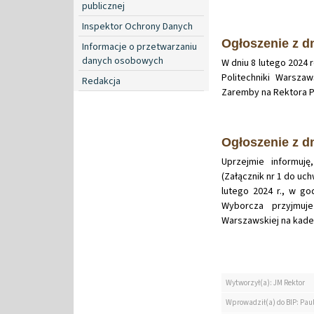
publicznej
Inspektor Ochrony Danych
Ogłoszenie z dn
Informacje o przetwarzaniu
danych osobowych
W dniu 8 lutego 2024 
Politechniki Warszaw
Redakcja
Zaremby na Rektora Po
Ogłoszenie z dn
Uprzejmie informuj
(Załącznik nr 1 do uch
lutego 2024 r., w g
Wyborcza przyjmuje
Warszawskiej na kade
Wytworzył(a): JM Rektor
Wprowadził(a) do BIP: Pau