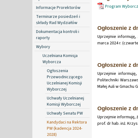
Program Wyborczy
Informacje Prorektorów
Terminarze posiedzeń i
składy Rad Wydziałów
Ogłoszenie z dn
Dokumentacja kontroli i
Uprzejmie informuję,
raporty
marca 2024 r. (czwart
Wybory
Uczelniana Komisja
Wyborcza
Ogłoszenie z dn
Ogłoszenia
Uprzejmie informuj
Przewodniczącego
Politechniki Warszaws
Uczelnianej Komisji
Małej Auli w Gmachu 
Wyborczej
Uchwały Uczelnianej
Komisji Wyborczej
Ogłoszenie z dn
Uchwały Senatu PW
Uprzejmie informuję, 
Kandydaci na Rektora
prof. dr hab. inż. Krz
PW (kadencja 2024-
2028)