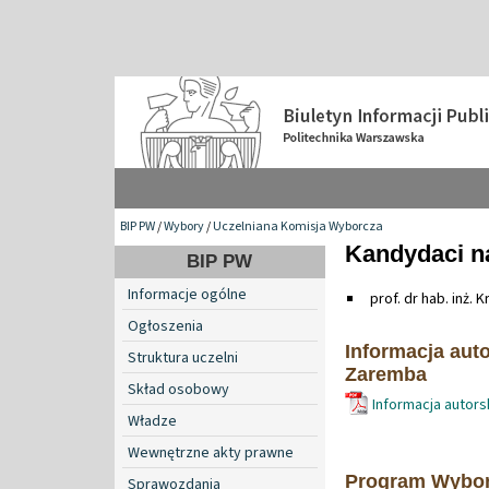
BIP PW
/
Wybory
/
Uczelniana Komisja Wyborcza
Kandydaci n
BIP PW
Informacje ogólne
prof. dr hab. inż.
Ogłoszenia
Informacja auto
Struktura uczelni
Zaremba
Skład osobowy
Informacja autors
Władze
Wewnętrzne akty prawne
Program Wyborc
Sprawozdania