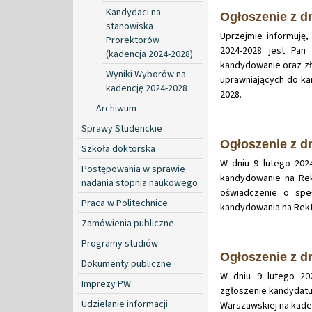
Kandydaci na
Ogłoszenie z dn
stanowiska
Uprzejmie informuję,
Prorektorów
2024-2028 jest Pan
(kadencja 2024-2028)
kandydowanie oraz zł
Wyniki Wyborów na
uprawniających do ka
kadencję 2024-2028
2028.
Archiwum
Sprawy Studenckie
Ogłoszenie z dn
Szkoła doktorska
W dniu 9 lutego 2024
Postępowania w sprawie
kandydowanie na Rekt
nadania stopnia naukowego
oświadczenie o spe
Praca w Politechnice
kandydowania na Rekto
Zamówienia publiczne
Programy studiów
Ogłoszenie z dn
Dokumenty publiczne
W dniu 9 lutego 20
Imprezy PW
zgłoszenie kandydatur
Udzielanie informacji
Warszawskiej na kade