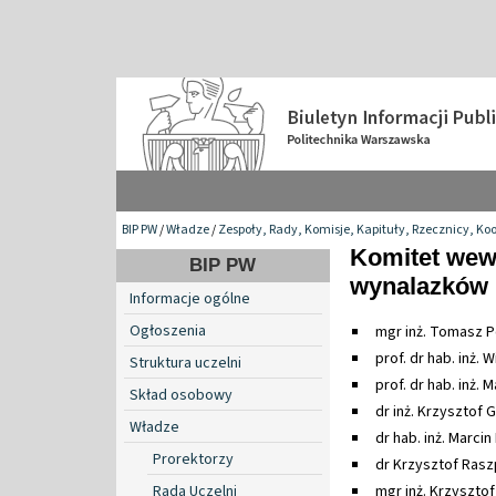
BIP PW
/
Władze
/
Zespoły, Rady, Komisje, Kapituły, Rzecznicy, Ko
Komitet wew
BIP PW
wynalazków
Informacje ogólne
Ogłoszenia
mgr inż. Tomasz P
prof. dr hab. inż.
Struktura uczelni
prof. dr hab. inż. 
Skład osobowy
dr inż. Krzysztof 
Władze
dr hab. inż. Marc
Prorektorzy
dr Krzysztof Rasz
Rada Uczelni
mgr inż. Krzysztof