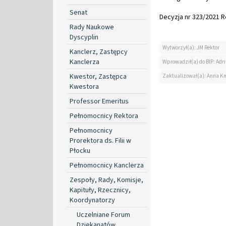
Senat
Decyzja nr 323/2021 Re
Rady Naukowe
Dyscyplin
Wytworzył(a): JM Rektor
Kanclerz, Zastępcy
Kanclerza
Wprowadził(a) do BIP: Ad
Kwestor, Zastępca
Zaktualizował(a): Anna K
Kwestora
Professor Emeritus
Pełnomocnicy Rektora
Pełnomocnicy
Prorektora ds. Filii w
Płocku
Pełnomocnicy Kanclerza
Zespoły, Rady, Komisje,
Kapituły, Rzecznicy,
Koordynatorzy
Uczelniane Forum
Dziekanatów