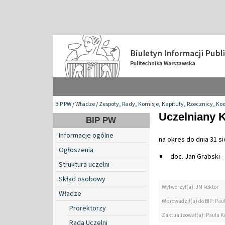
BIP PW
/
Władze
/
Zespoły, Rady, Komisje, Kapituły, Rzecznicy, Ko
Uczelniany K
BIP PW
Informacje ogólne
na okres do dnia 31 si
Ogłoszenia
doc. Jan Grabski -
Struktura uczelni
Skład osobowy
Wytworzył(a): JM Rektor
Władze
Wprowadził(a) do BIP: Paul
Prorektorzy
Zaktualizował(a): Paula Kr
Rada Uczelni