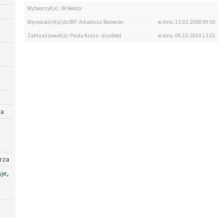
Wytworzył(a): JM Rektor
Wprowadził(a) do BIP: Arkadiusz Borowski
w dniu: 13.02.2008 09:50
Zaktualizował(a): Paula Kruza - disabled
w dniu: 09.10.2014 13:01
ra
rza
je,