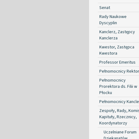
Senat
Rady Naukowe
Dyscyplin
Kanclerz, Zastępcy
Kanclerza
Kwestor, Zastępca
Kwestora
Professor Emeritus
Pełnomocnicy Rekto
Pełnomocnicy
Prorektora ds. Filii w
Płocku
Pełnomocnicy Kancle
Zespoły, Rady, Komis
Kapituły, Rzecznicy,
Koordynatorzy
Uczelniane Forum
Dziekanatów