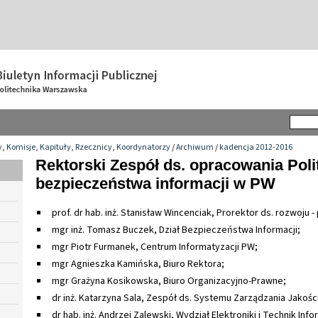
y, Komisje, Kapituły, Rzecznicy, Koordynatorzy
/
Archiwum
/
kadencja 2012-2016
Rektorski Zespół ds. opracowania Poli
bezpieczeństwa informacji w PW
prof. dr hab. inż. Stanisław Wincenciak, Prorektor ds. rozwoju 
mgr inż. Tomasz Buczek, Dział Bezpieczeństwa Informacji;
mgr Piotr Furmanek, Centrum Informatyzacji PW;
mgr Agnieszka Kamińska, Biuro Rektora;
mgr Grażyna Kosikowska, Biuro Organizacyjno-Prawne;
dr inż. Katarzyna Sala, Zespół ds. Systemu Zarządzania Jakości
dr hab. inż. Andrzej Zalewski, Wydział Elektroniki i Technik Inf