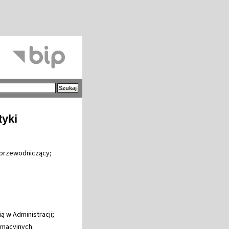
tyki
- przewodniczący;
ą w Administracji;
ormacyjnych.