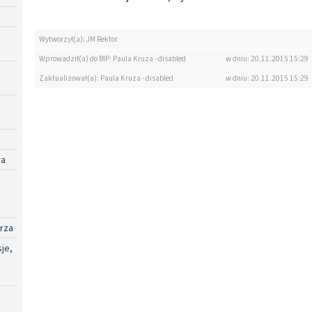
Wytworzył(a): JM Rektor
Wprowadził(a) do BIP: Paula Kruza - disabled
w dniu: 20.11.2015 15:29
Zaktualizował(a): Paula Kruza - disabled
w dniu: 20.11.2015 15:29
ra
rza
je,