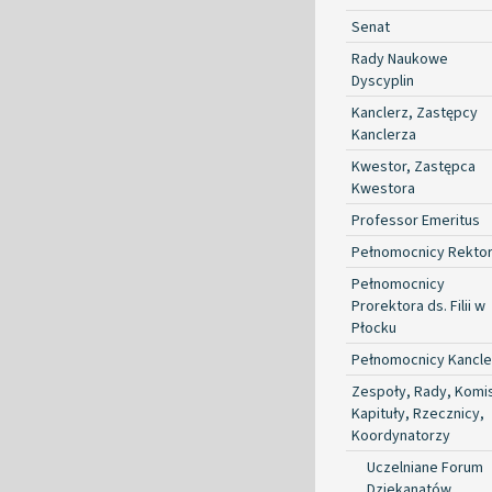
Senat
Rady Naukowe
Dyscyplin
Kanclerz, Zastępcy
Kanclerza
Kwestor, Zastępca
Kwestora
Professor Emeritus
Pełnomocnicy Rekto
Pełnomocnicy
Prorektora ds. Filii w
Płocku
Pełnomocnicy Kancle
Zespoły, Rady, Komis
Kapituły, Rzecznicy,
Koordynatorzy
Uczelniane Forum
Dziekanatów