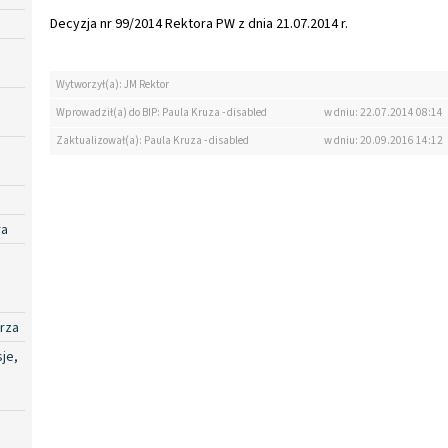
Decyzja nr 99/2014 Rektora PW z dnia 21.07.2014 r.
Wytworzył(a): JM Rektor
Wprowadził(a) do BIP: Paula Kruza - disabled
w dniu: 22.07.2014 08:14
Zaktualizował(a): Paula Kruza - disabled
w dniu: 20.09.2016 14:12
ra
rza
je,