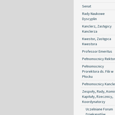
Senat
Rady Naukowe
Dyscyplin
Kanclerz, Zastępcy
Kanclerza
Kwestor, Zastępca
Kwestora
Professor Emeritus
Pełnomocnicy Rekto
Pełnomocnicy
Prorektora ds. Filii w
Płocku
Pełnomocnicy Kancle
Zespoły, Rady, Komis
Kapituły, Rzecznicy,
Koordynatorzy
Uczelniane Forum
Dziekanatów