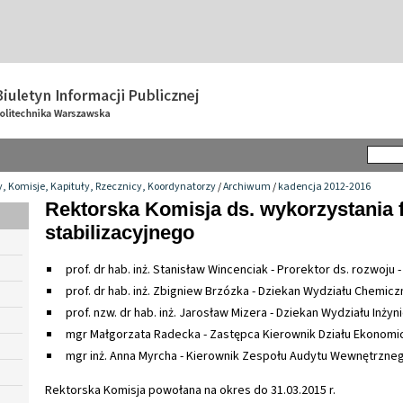
y, Komisje, Kapituły, Rzecznicy, Koordynatorzy
/
Archiwum
/
kadencja 2012-2016
Rektorska Komisja ds. wykorzystania
stabilizacyjnego
prof. dr hab. inż. Stanisław Wincenciak - Prorektor ds. rozwoju
prof. dr hab. inż. Zbigniew Brzózka - Dziekan Wydziału Chemic
prof. nzw. dr hab. inż. Jarosław Mizera - Dziekan Wydziału Inżyni
mgr Małgorzata Radecka - Zastępca Kierownik Działu Ekonomi
mgr inż. Anna Myrcha - Kierownik Zespołu Audytu Wewnętrzne
Rektorska Komisja powołana na okres do 31.03.2015 r.