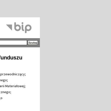
 funduszu
 - przewodniczący;
znego;
erii Materiałowej;
cznego;
go