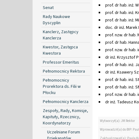
prof. dr hab. inż.
Senat
prof. dr hab. inż.
Rady Naukowe
prof. dr hab. inż.
Dyscyplin
doc. dr inż. Marek
Kanclerz, Zastępcy
prof. nzw. dr hab.
Kanclerza
prof. dr hab. Hann
Kwestor, Zastępca
prof. nzw. dr hab. 
Kwestora
dr inż. Krzysztof 
Professor Emeritus
prof. dr hab. inż. 
Pełnomocnicy Rektora
dr inż. Ksawery S
prof. dr hab. inż. 
Pełnomocnicy
Prorektora ds. Filii w
prof. dr hab. inż.
Płocku
prof. nzw. dr hab.
Pełnomocnicy Kanclerza
dr inż. Tadeusz Ko
Zespoły, Rady, Komisje,
Kapituły, Rzecznicy,
Wytworzył(a): JM Rektor
Koordynatorzy
Wprowadził(a) do BIP: Paul
Uczelniane Forum
Dziekanatów
Zaktualizował(a): Paula Kr