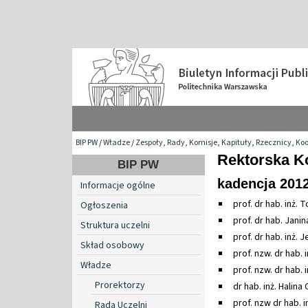
BIP PW
/
Władze
/
Zespoły, Rady, Komisje, Kapituły, Rzecznicy, Ko
Rektorska K
BIP PW
kadencja 201
Informacje ogólne
prof. dr hab. inż.
Ogłoszenia
prof. dr hab. Jan
Struktura uczelni
prof. dr hab. inż. 
Skład osobowy
prof. nzw. dr hab.
Władze
prof. nzw. dr hab. 
Prorektorzy
dr hab. inż. Halina
prof. nzw dr hab. in
Rada Uczelni