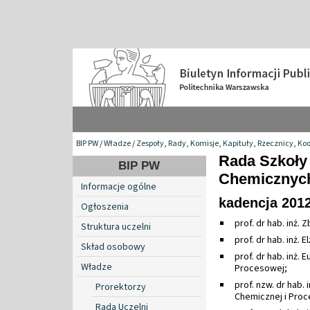
BIP PW
/
Władze
/
Zespoły, Rady, Komisje, Kapituły, Rzecznicy, Ko
Rada Szkoły
BIP PW
Chemicznych
Informacje ogólne
kadencja 201
Ogłoszenia
prof. dr hab. inż.
Struktura uczelni
prof. dr hab. inż.
Skład osobowy
prof. dr hab. inż.
Władze
Procesowej;
prof. nzw. dr hab.
Prorektorzy
Chemicznej i Proc
Rada Uczelni