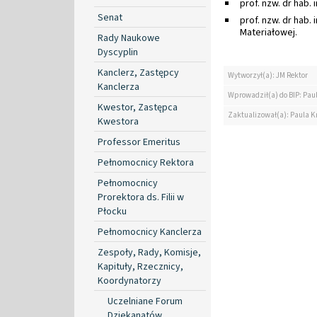
prof. nzw. dr hab. 
Senat
prof. nzw. dr hab. 
Materiałowej.
Rady Naukowe
Dyscyplin
Kanclerz, Zastępcy
Wytworzył(a): JM Rektor
Kanclerza
Wprowadził(a) do BIP: Paul
Kwestor, Zastępca
Zaktualizował(a): Paula Kr
Kwestora
Professor Emeritus
Pełnomocnicy Rektora
Pełnomocnicy
Prorektora ds. Filii w
Płocku
Pełnomocnicy Kanclerza
Zespoły, Rady, Komisje,
Kapituły, Rzecznicy,
Koordynatorzy
Uczelniane Forum
Dziekanatów