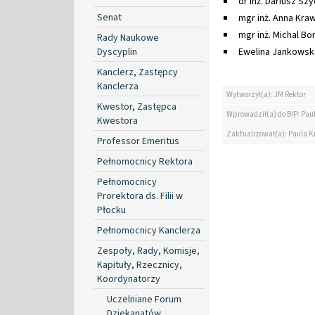
dr inż. Dariusz Sz
Senat
mgr inż. Anna Kra
mgr inż. Michal Bo
Rady Naukowe
Dyscyplin
Ewelina Jankowsk
Kanclerz, Zastępcy
Kanclerza
Wytworzył(a): JM Rektor
Kwestor, Zastępca
Wprowadził(a) do BIP: Paul
Kwestora
Zaktualizował(a): Paula Kr
Professor Emeritus
Pełnomocnicy Rektora
Pełnomocnicy
Prorektora ds. Filii w
Płocku
Pełnomocnicy Kanclerza
Zespoły, Rady, Komisje,
Kapituły, Rzecznicy,
Koordynatorzy
Uczelniane Forum
Dziekanatów