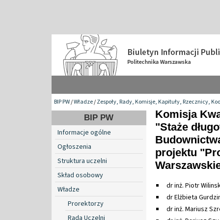
BIP PW
/
Władze
/
Zespoły, Rady, Komisje, Kapituły, Rzecznicy, Ko
Komisja Kwal
BIP PW
"Staże dług
Informacje ogólne
Budownictwa
Ogłoszenia
projektu "P
Struktura uczelni
Warszawskie
Skład osobowy
dr inż. Piotr Wilins
Władze
dr Elżbieta Gurdzi
Prorektorzy
dr inż. Mariusz Sz
Rada Uczelni