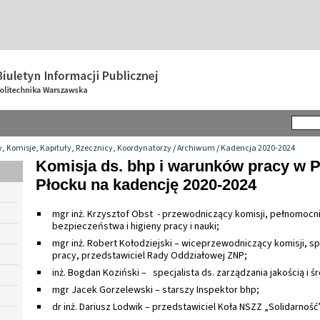
y, Komisje, Kapituły, Rzecznicy, Koordynatorzy
/
Archiwum
/
Kadencja 2020-2024
Komisja ds. bhp i warunków pracy w P
Płocku na kadencję 2020-2024
mgr inż. Krzysztof Obst - przewodniczący komisji, pełnomocni
bezpieczeństwa i higieny pracy i nauki;
mgr inż. Robert Kołodziejski – wiceprzewodniczący komisji, s
pracy, przedstawiciel Rady Oddziałowej ZNP;
inż. Bogdan Koziński – specjalista ds. zarządzania jakością i 
mgr Jacek Gorzelewski – starszy Inspektor bhp;
dr inż. Dariusz Lodwik – przedstawiciel Koła NSZZ „Solidarność