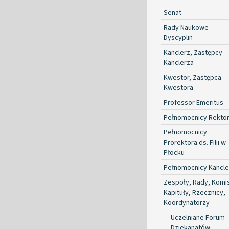
Senat
Rady Naukowe
Dyscyplin
Kanclerz, Zastępcy
Kanclerza
Kwestor, Zastępca
Kwestora
Professor Emeritus
Pełnomocnicy Rekto
Pełnomocnicy
Prorektora ds. Filii w
Płocku
Pełnomocnicy Kancle
Zespoły, Rady, Komis
Kapituły, Rzecznicy,
Koordynatorzy
Uczelniane Forum
Dziekanatów