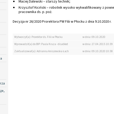
Maciej Dalewski – starszy technik;
Krzysztof Kiciński – robotnik wysoko wykwalifikowany z pow
pracownika ds. p. poż.
Decyzja nr 26/2020 Prorektora PW Filii w Płocku z dnia 9.10.2020 r.
Wytworzył(a): Prorektor ds. Filii w Płocku
w dniu: 09.10.2020
Wprowadził(a) do BIP: Paula Kruza - disabled
w dniu: 27.04.2015 10:39
Zaktualizował(a): Adrianna Aniszewska Łach
w dniu: 09.10.2020 10:38
ra
rza
je,