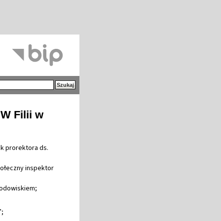
W Filii w
k prorektora ds.
połeczny inspektor
środowiskiem;
”;