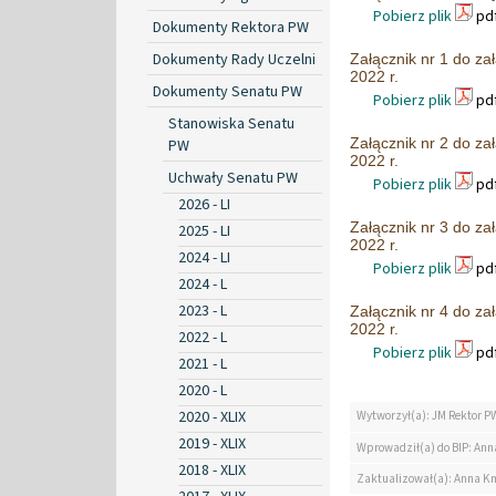
Pobierz plik
pdf
Dokumenty Rektora PW
Dokumenty Rady Uczelni
Załącznik nr 1 do z
2022 r.
Dokumenty Senatu PW
Pobierz plik
pdf
Stanowiska Senatu
Załącznik nr 2 do z
PW
2022 r.
Uchwały Senatu PW
Pobierz plik
pdf
2026 - LI
Załącznik nr 3 do z
2025 - LI
2022 r.
2024 - LI
Pobierz plik
pdf
2024 - L
2023 - L
Załącznik nr 4 do z
2022 r.
2022 - L
Pobierz plik
pdf
2021 - L
2020 - L
2020 - XLIX
Wytworzył(a): JM Rektor P
2019 - XLIX
Wprowadził(a) do BIP: Ann
2018 - XLIX
Zaktualizował(a): Anna K