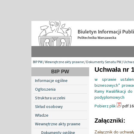
BIP PW
/
Wewnętrzne akty prawne
/
Dokumenty Senatu PW
/
Uchwa
Uchwała nr 1
BIP PW
w sprawie ustalen
Informacje ogólne
biznesowych” prowad
Ogłoszenia
Ramy Kwalifikacji do
podyplomowych
Struktura uczelni
Pobierz plik
pdf 16
Skład osobowy
Władze
Załączniki:
Wewnętrzne akty prawne
Załącznik do uchwał
Dokumenty ogólne