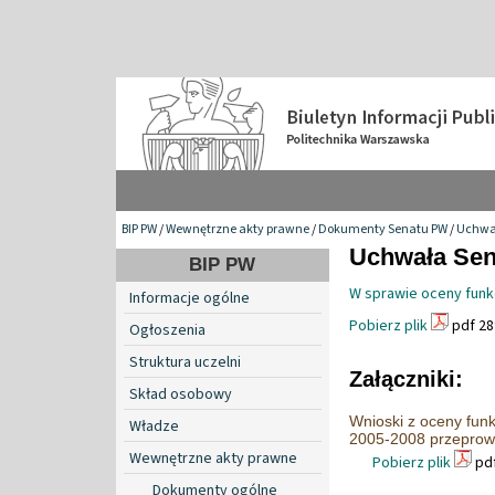
BIP PW
/
Wewnętrzne akty prawne
/
Dokumenty Senatu PW
/
Uchwa
Uchwała Sena
BIP PW
W sprawie oceny funkc
Informacje ogólne
Pobierz plik
pdf 28
Ogłoszenia
Struktura uczelni
Załączniki:
Skład osobowy
Wnioski z oceny funk
Władze
2005-2008 przeprowa
Wewnętrzne akty prawne
Pobierz plik
pdf
Dokumenty ogólne