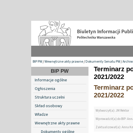
BIP PW
/
Wewnętrzne akty prawne
/
Dokumenty Senatu PW
/
Archi
Terminarz p
BIP PW
2021/2022
Informacje ogólne
Terminarz p
Ogłoszenia
2021/2022
Struktura uczelni
Skład osobowy
Wytworzył(a): JM Rektor
Władze
Wprowadził(a) do BIP: Ann
Wewnętrzne akty prawne
Zaktualizował(a): Anna K
Dokumenty ogólne