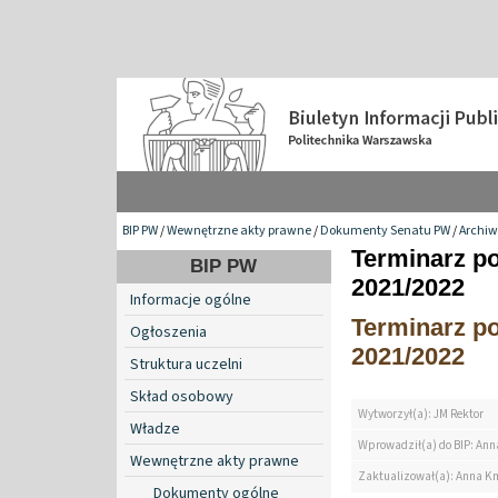
BIP PW
/
Wewnętrzne akty prawne
/
Dokumenty Senatu PW
/
Archi
Terminarz p
BIP PW
2021/2022
Informacje ogólne
Terminarz p
Ogłoszenia
2021/2022
Struktura uczelni
Skład osobowy
Wytworzył(a): JM Rektor
Władze
Wprowadził(a) do BIP: Ann
Wewnętrzne akty prawne
Zaktualizował(a): Anna K
Dokumenty ogólne