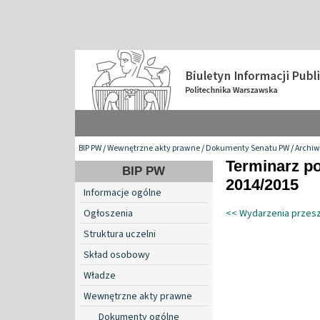
BIP PW
/
Wewnętrzne akty prawne
/
Dokumenty Senatu PW
/
Archi
Terminarz p
BIP PW
2014/2015
Informacje ogólne
Ogłoszenia
<< Wydarzenia przes
Struktura uczelni
Skład osobowy
Władze
Wewnętrzne akty prawne
Dokumenty ogólne