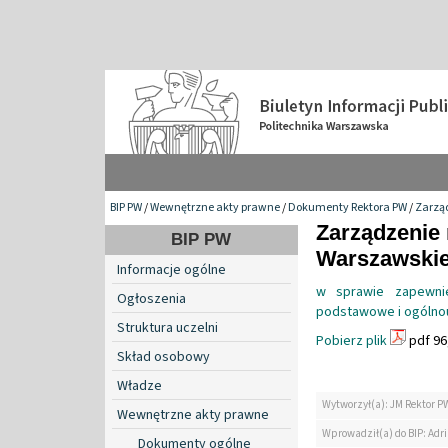
BIP PW
/
Wewnętrzne akty prawne
/
Dokumenty Rektora PW
/
Zarzą
Zarządzenie 
BIP PW
Warszawskiej
Informacje ogólne
w sprawie zapewnie
Ogłoszenia
podstawowe i ogólnou
Struktura uczelni
Pobierz plik
pdf 96
Skład osobowy
Władze
Wytworzył(a): JM Rektor P
Wewnętrzne akty prawne
Wprowadził(a) do BIP: Ad
Dokumenty ogólne