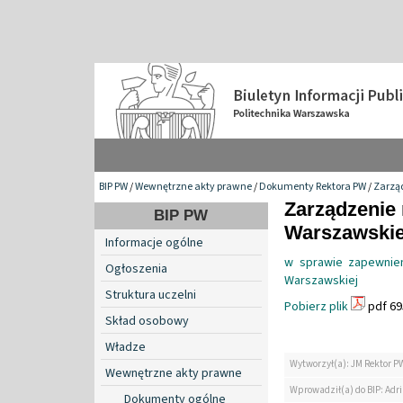
BIP PW
/
Wewnętrzne akty prawne
/
Dokumenty Rektora PW
/
Zarzą
Zarządzenie 
BIP PW
Warszawskiej
Informacje ogólne
w sprawie zapewnien
Ogłoszenia
Warszawskiej
Struktura uczelni
Pobierz plik
pdf 69
Skład osobowy
Władze
Wytworzył(a): JM Rektor P
Wewnętrzne akty prawne
Wprowadził(a) do BIP: Ad
Dokumenty ogólne