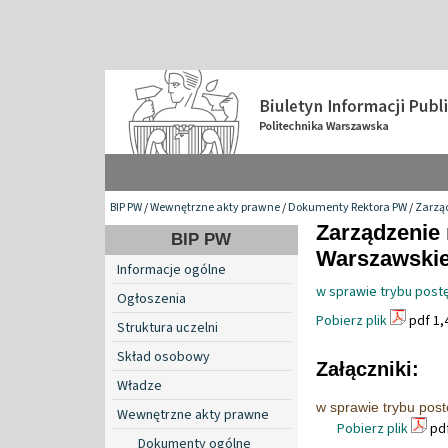
BIP PW
/
Wewnętrzne akty prawne
/
Dokumenty Rektora PW
/
Zarzą
Zarządzenie 
BIP PW
Warszawskiej
Informacje ogólne
w sprawie trybu pos
Ogłoszenia
Pobierz plik
pdf 1,
Struktura uczelni
Skład osobowy
Załączniki:
Władze
w sprawie trybu pos
Wewnętrzne akty prawne
Pobierz plik
pdf
Dokumenty ogólne