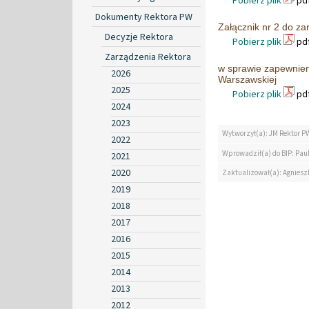
Pobierz plik
pdf
Dokumenty Rektora PW
Załącznik nr 2 do za
Decyzje Rektora
Pobierz plik
pdf
Zarządzenia Rektora
w sprawie zapewnieni
2026
Warszawskiej
2025
Pobierz plik
pdf
2024
2023
Wytworzył(a): JM Rektor P
2022
Wprowadził(a) do BIP: Paul
2021
2020
Zaktualizował(a): Agniesz
2019
2018
2017
2016
2015
2014
2013
2012