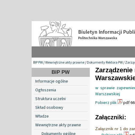
BIP PW
/
Wewnętrzne akty prawne
/
Dokumenty Rektora PW
/
Zarzą
Zarządzenie 
BIP PW
Warszawskiej
Informacje ogólne
w sprawie zapewnien
Ogłoszenia
Warszawskiej
Struktura uczelni
Pobierz plik
pdf 66
Skład osobowy
Władze
Załączniki:
Wewnętrzne akty prawne
Załącznik nr 1 do za
Dokumenty ogólne