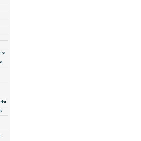
ora
ra
lni
W
a