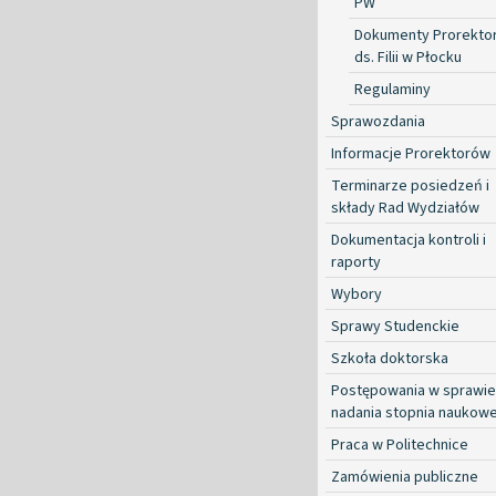
PW
Dokumenty Prorekto
ds. Filii w Płocku
Regulaminy
Sprawozdania
Informacje Prorektorów
Terminarze posiedzeń i
składy Rad Wydziałów
Dokumentacja kontroli i
raporty
Wybory
Sprawy Studenckie
Szkoła doktorska
Postępowania w sprawie
nadania stopnia naukow
Praca w Politechnice
Zamówienia publiczne