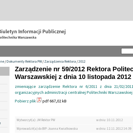
wne
/
Dokumenty Rektora PW
/
Zarządzenia Rektora
/
2012
Zarządzenie nr 59/2012 Rektora Politec
Warszawskiej z dnia 10 listopada 2012 
zmieniające zarządzenie Rektora nr 6/2011 z dnia 21/02/20
organizacyjnych administracji centralnej Politechniki Warszawskiej
Pobierz plik
pdf 667,02 kB
Wytworzył(a): JM Rektor PW
w dniu: 10.11.2012
e
Wprowadził(a) do BIP: Joanna Kwiatkowska
w dniu: 12.11.2012 14:39