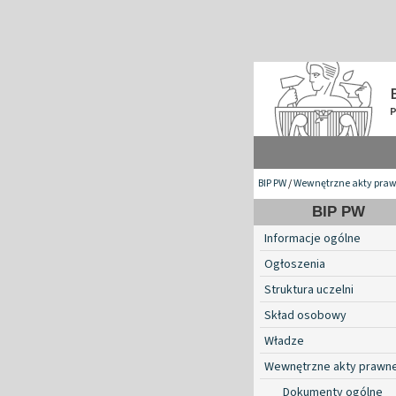
BIP PW
/
Wewnętrzne akty pra
BIP PW
Informacje ogólne
Ogłoszenia
Struktura uczelni
Skład osobowy
Władze
Wewnętrzne akty prawn
Dokumenty ogólne