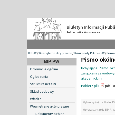
BIP PW
/
Wewnętrzne akty prawne
/
Dokumenty Rektora PW
/
Pisma 
Pismo okólne
BIP PW
Uchylające Pismo okó
Informacje ogólne
związkami zawodowymi
Ogłoszenia
akademickimi
Struktura uczelni
Pobierz plik
pdf 10
Skład osobowy
Władze
Wytworzył(a): JM Rektor P
Wewnętrzne akty prawne
Wprowadził(a) do BIP: Ark
Dokumenty ogólne